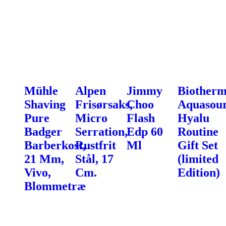
Mühle
Alpen
Jimmy
Biother
Shaving
Frisørsaks,
Choo
Aquasou
Pure
Micro
Flash
Hyalu
Badger
Serration,
Edp 60
Routine
Barberkost,
Rustfrit
Ml
Gift Set
21 Mm,
Stål, 17
(limited
Vivo,
Cm.
Edition)
Blommetræ