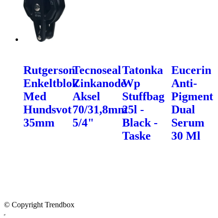
Rutgerson
Tecnoseal
Tatonka
Eucerin
Enkeltblok
Zinkanode
Wp
Anti-
Med
Aksel
Stuffbag
Pigment
Hundsvot
70/31,8mm
25l -
Dual
35mm
5/4"
Black -
Serum
Taske
30 Ml
© Copyright Trendbox