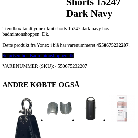
Shorts 15247
Dark Navy
Trendbox fandt yonex knit shorts 15247 dark navy hos
badmintonshoppen. Dk.
Dette produkt fra Yonex i blå har varenummeret
4550675232207
.
Se prisen hos Badmintonshoppen.dk
VARENUMMER (SKU):
4550675232207
ANDRE KØBTE OGSÅ