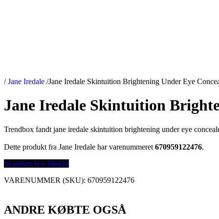
/
Jane Iredale
/
Jane Iredale Skintuition Brightening Under Eye Concea
Jane Iredale Skintuition Bright
Trendbox fandt jane iredale skintuition brightening under eye conceal
Dette produkt fra Jane Iredale har varenummeret
670959122476
.
Se prisen hos Med24
VARENUMMER (SKU):
670959122476
ANDRE KØBTE OGSÅ