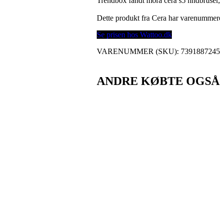
Trendbox fandt mora cera s5 hndbruser,
Dette produkt fra Cera har varenummer
Se prisen hos Wattoo.dk
VARENUMMER (SKU):
739188724
ANDRE KØBTE OGSÅ