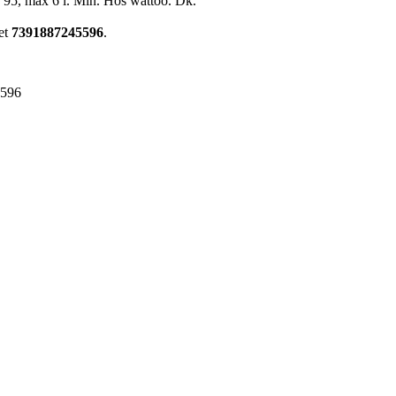
 95, max 6 l. Min. Hos wattoo. Dk.
et
7391887245596
.
5596