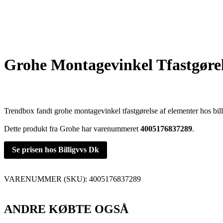
Grohe Montagevinkel Tfastgøre
Trendbox fandt grohe montagevinkel tfastgørelse af elementer hos bil
Dette produkt fra Grohe har varenummeret
4005176837289
.
Se prisen hos Billigvvs Dk
VARENUMMER (SKU):
4005176837289
ANDRE KØBTE OGSÅ