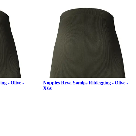
ng - Olive -
Noppies Reva Sømløs Riblegging - Olive -
Xs\s