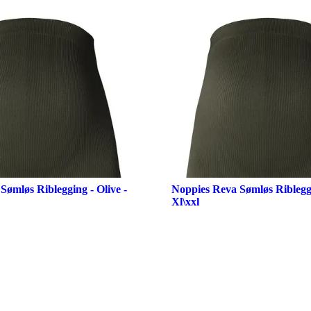
Sømløs Riblegging - Olive -
Noppies Reva Sømløs Ribleggi
Xl\xxl