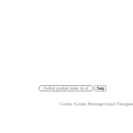
Søg
/
Grohe
/
Grohe Montagevinkel Tfastgøre