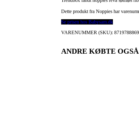
Trendbox fandt noppies reva sømløs rib
Dette produkt fra Noppies har varenu
Se prisen hos Babysam.dk
VARENUMMER (SKU):
871978886
ANDRE KØBTE OGSÅ