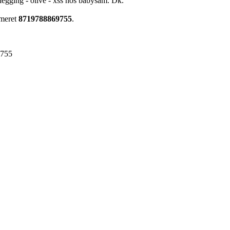
legging - olive - xss hos babysam. Dk.
mmeret
8719788869755
.
9755