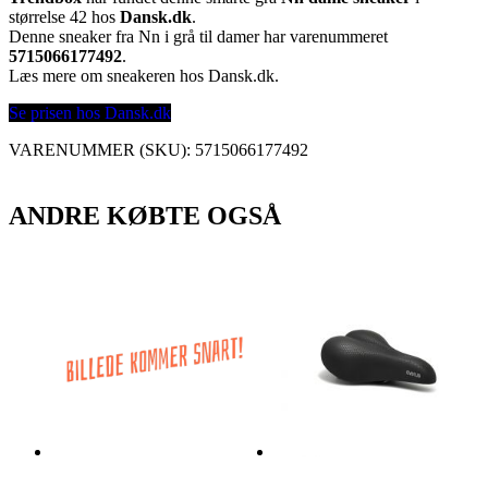
størrelse 42 hos
Dansk.dk
.
Denne sneaker fra Nn i grå til damer har varenummeret
5715066177492
.
Læs mere om sneakeren hos Dansk.dk.
Se prisen hos Dansk.dk
VARENUMMER (SKU):
5715066177492
ANDRE KØBTE OGSÅ