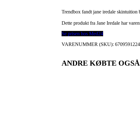
Trendbox fandt jane iredale skintuition
Dette produkt fra Jane Iredale har var
Se prisen hos Med24
VARENUMMER (SKU):
670959122
ANDRE KØBTE OGSÅ