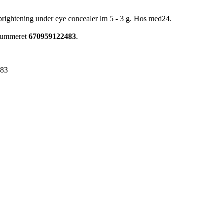
 brightening under eye concealer lm 5 - 3 g. Hos med24.
enummeret
670959122483
.
483