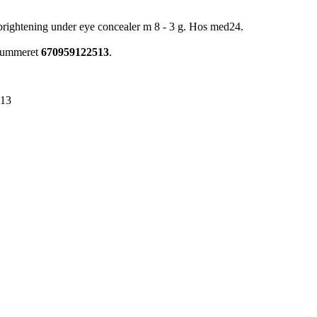
 brightening under eye concealer m 8 - 3 g. Hos med24.
enummeret
670959122513
.
513