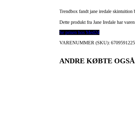
Trendbox fandt jane iredale skintuition
Dette produkt fra Jane Iredale har var
Se prisen hos Med24
VARENUMMER (SKU):
670959122
ANDRE KØBTE OGSÅ